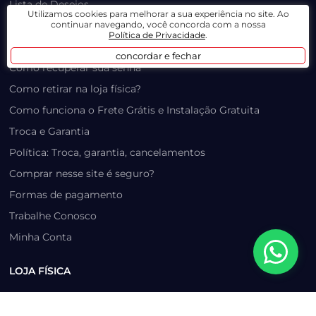
Lista de Desejos
Utilizamos cookies para melhorar a sua experiência no site. Ao
continuar navegando, você concorda com a nossa
Prazo, Rastreio e Transporte
Política de Privacidade
.
Dúvidas Frequentes / Produtos Outlet
concordar e fechar
Como recuperar sua senha
Como retirar na loja física?
Como funciona o Frete Grátis e Instalação Gratuita
Troca e Garantia
Política: Troca, garantia, cancelamentos
Comprar nesse site é seguro?
Formas de pagamento
Trabalhe Conosco
Minha Conta
LOJA FÍSICA
Como chegar?