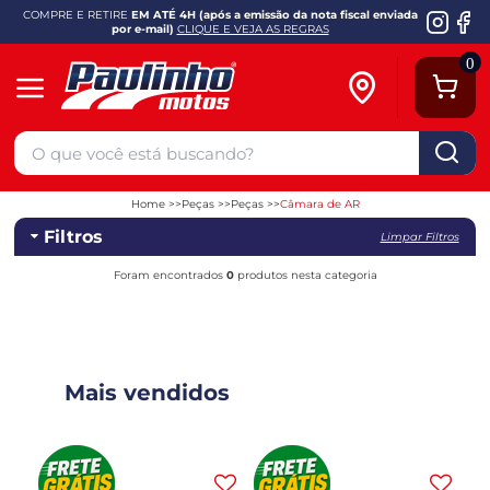
COMPRE E RETIRE
EM ATÉ 4H (após a emissão da nota fiscal enviada
por e-mail)
CLIQUE E VEJA AS REGRAS
0
Home
Peças
Peças
Câmara de AR
Filtros
Limpar Filtros
Foram encontrados
0
produtos nesta categoria
Mais vendidos