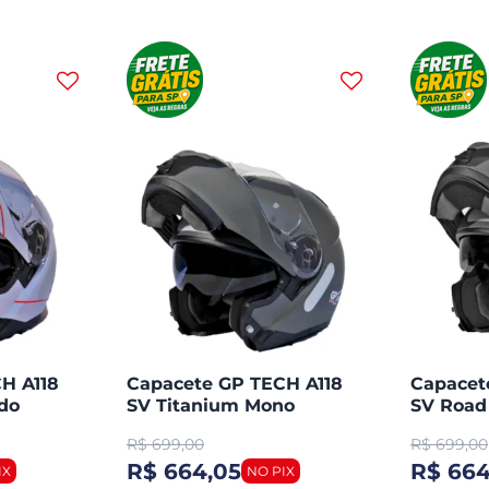
H A118
Capacete GP TECH A118
Capacet
do
SV Titanium Mono
SV Road
Articulado Robocop
Articul
R$
699,00
R$
699,00
Fosco
Fosco
R$ 664,05
R$ 664