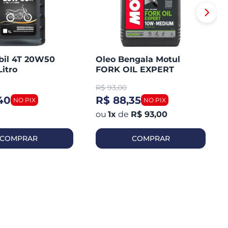
bil 4T 20W50
Oleo Bengala Motul
Litro
FORK OIL EXPERT
Medium 10W1 Litro
R$
93,00
40
R$ 88,35
1
x
de
R$ 93,00
COMPRAR
COMPRAR