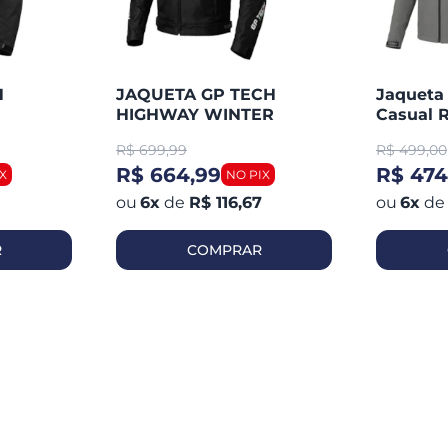
H
JAQUETA GP TECH
Jaqueta
HIGHWAY WINTER
Casual R
R$
699,99
R$
499,00
R$ 664,99
R$ 474
6
x
de
R$ 116,67
6
x
de
R
COMPRAR