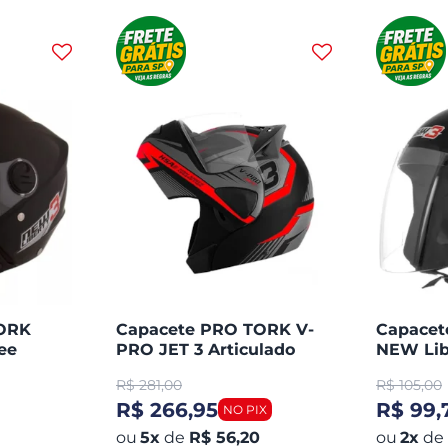
TORK
Capacete PRO TORK V-
Capace
ee
PRO JET 3 Articulado
NEW Lib
Aberto
R$
281,00
R$
105,00
R$ 266,95
R$ 99,
5
x
de
R$ 56,20
2
x
de