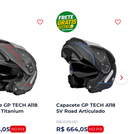
e GP TECH A118
Capacete GP TECH A118
 Titanium
SV Road Articulado
ado Robocop
Robocop Fosco
R$
699,00
,05
R$ 664,05