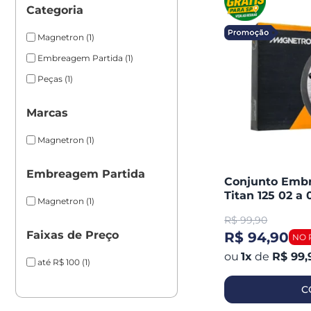
Categoria
Magnetron
(1)
Embreagem Partida
(1)
Peças
(1)
Marcas
Magnetron
(1)
Embreagem Partida
Conjunto Emb
Titan 125 02 a 
Magnetron
(1)
BROS 125 / 150
R$
99,90
Faixas de Preço
R$ 94,90
1
x
de
R$ 99,
até R$ 100
(1)
C