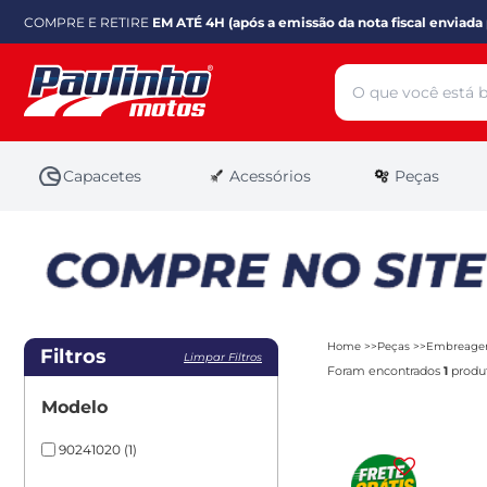
COMPRE E RETIRE
EM ATÉ 4H (após a emissão da nota fiscal enviada 
Capacetes
Acessórios
Peças
Home
Peças
Embreage
Filtros
Limpar Filtros
Foram encontrados
1
produt
Modelo
90241020
(1)