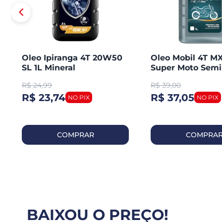
Oleo Ipiranga 4T 20W50
Oleo Mobil 4T M
SL 1L Mineral
Super Moto Semi
Sintetico
R$
24,99
R$
39,00
R$ 23,74
R$ 37,05
COMPRAR
COMPRA
BAIXOU O PREÇO!