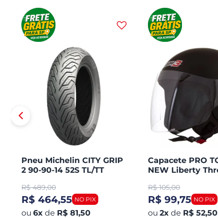
Pneu Michelin CITY GRIP
Capacete PRO 
2 90-90-14 52S TL/TT
NEW Liberty Thr
Honda PCX 150 Dianteiro
Aberto Fosco
R$
489,00
R$
105,00
R$ 464,55
R$ 99,75
6
x
de
R$ 81,50
2
x
de
R$ 52,50