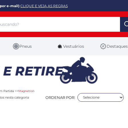
por e-mail)
CLIQUE E VEJA AS REGRAS
Pneus
Vestuários
Destaques
m Partida
Magnetron
ORDENAR POR:
os nesta categoria