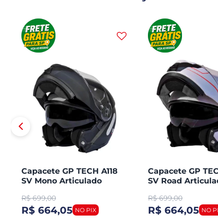
Capacete GP TECH A118
Capacete GP TEC
SV Mono Articulado
SV Road Articula
Robocop Fosco
Robocop
R$
699,00
R$
699,00
R$ 664,05
R$ 664,05