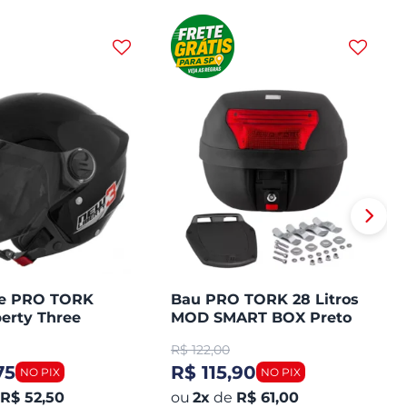
te PRO TORK
Bau PRO TORK 28 Litros
erty Three
MOD SMART BOX Preto
Plástico Lente Vermelha
R$
122,00
75
R$ 115,90
R$ 52,50
2
x
de
R$ 61,00