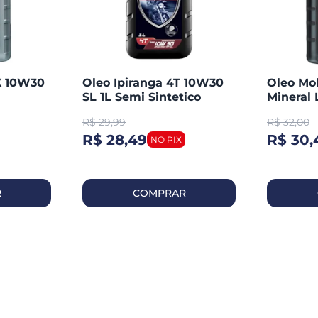
X 10W30
Oleo Ipiranga 4T 10W30
Oleo Mo
SL 1L Semi Sintetico
Mineral 
R$
29,99
R$
32,00
R$ 28,49
R$ 30,
R
COMPRAR