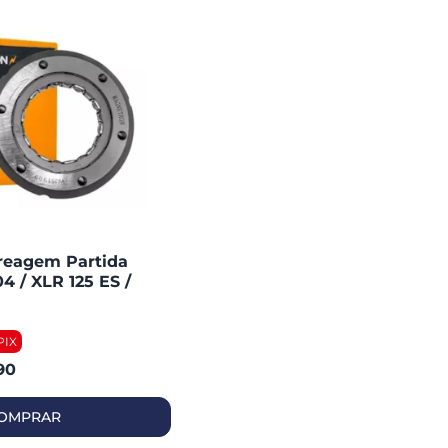
reagem Partida
04 / XLR 125 ES /
 03/05 (magnetron)
90
OMPRAR