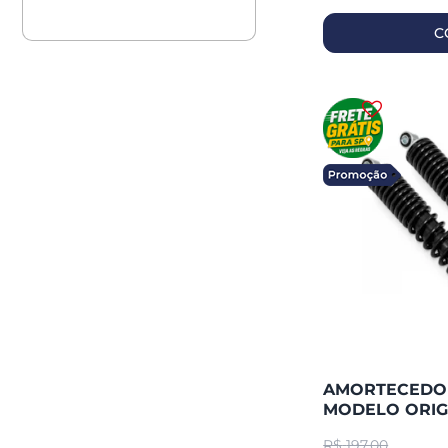
C
AMORTECEDOR 
MODELO ORIG
(PAR)
R$
197,00