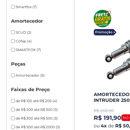
Smartfox
(7)
Amortecedor
SCUD
(2)
Cofap
(4)
SMARTFOX
(7)
Peças
Amortecedor
(5)
Faixas de Preço
AMORTECEDOR
INTRUDER 250
de R$ 100 até R$ 200
(4)
de R$ 200 até R$ 300
(3)
R$
202,00
R$ 191,90
de R$ 300 até R$ 500
(3)
4
x
de
R$ 50
de R$ 500 até R$ 2000
(3)