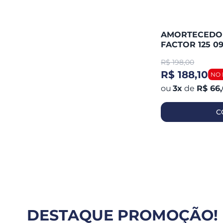
AMORTECEDOR 
FACTOR 125 0
(PAR)
R$
198,00
R$ 188,10
3
x
de
R$ 66
C
DESTAQUE PROMOÇÃO!