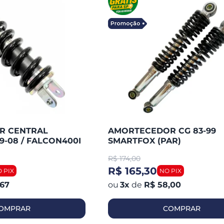
R CENTRAL
AMORTECEDOR CG 83-99
9-08 / FALCON400I
SMARTFOX (PAR)
R 87-90 / NX350 91-
R$
174,00
R$ 165,30
,67
3
x
de
R$ 58,00
OMPRAR
COMPRAR