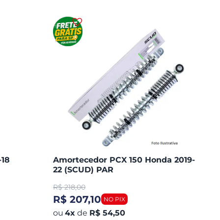
18
Amortecedor PCX 150 Honda 2019-
22 (SCUD) PAR
R$
218,00
R$ 207,10
4
x
de
R$ 54,50