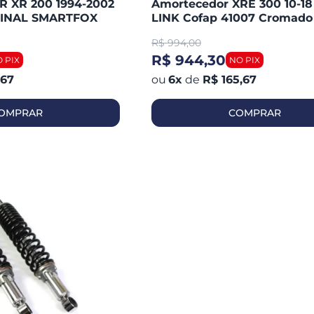
XR 200 1994-2002
Amortecedor XRE 300 10-1
INAL SMARTFOX
LINK Cofap 41007 Cromado 
Regulagem
R$
994,00
R$ 944,30
,67
6
x
de
R$ 165,67
OMPRAR
COMPRAR