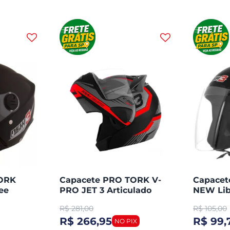
TORK
Capacete PRO TORK V-
Capace
ee
PRO JET 3 Articulado
NEW Lib
Aberto
R$
281,00
R$
105,00
R$ 266,95
R$ 99,