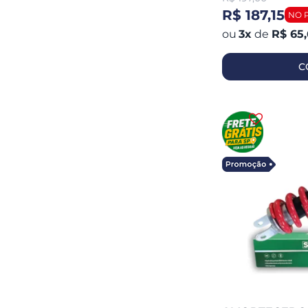
R$ 187,15
3
x
de
R$ 65
C