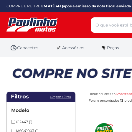
COMPRE E RETIRE
EM ATÉ 4H (após a emissão da nota fiscal enviada 
Capacetes
Acessórios
Peças
Home
Peças
Amorteced
Filtros
Limpar Filtros
Foram encontrados
13
produ
Modelo
012447
(1)
MSC41003
(1)