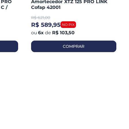
8 PRO
Amortecedor XTZ 125 PRO LINK
C /
Cofap 42001
R$
621,00
R$ 589,95
6
x
de
R$ 103,50
COMPRAR