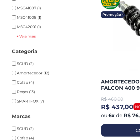
MSC41007
(1)
MSC41008
(1)
MSC42001
(1)
+ Veja mais
Categoria
SCUD
(2)
Amortecedor
(12)
AMORTECEDO
Cofap
(4)
FALCON 400 9
Peças
(13)
13-15 / XLX350
R$
460,00
99 SMARTFOX
SMARTFOX
(7)
R$ 437,00
6
x
de
R$ 76
Marcas
SCUD
(2)
C
Cofap
(4)