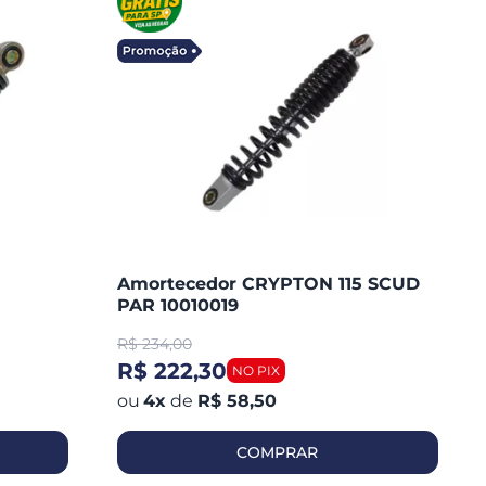
Amortecedor CRYPTON 115 SCUD
PAR 10010019
R$
234,00
R$ 222,30
4
x
de
R$ 58,50
COMPRAR