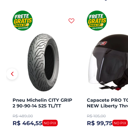
Pneu Michelin CITY GRIP
Capacete PRO 
2 90-90-14 52S TL/TT
NEW Liberty Thr
Honda PCX 150 Dianteiro
Aberto Fosco
R$
489,00
R$
105,00
R$ 464,55
R$ 99,75