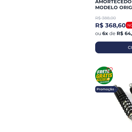
AMORTECEDOR 
MODELO ORIG
(UNID)
R$
388,00
R$ 368,60
6
x
de
R$ 64
C