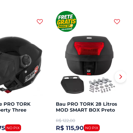
te PRO TORK
Bau PRO TORK 28 Litros
erty Three
MOD SMART BOX Preto
Plástico Lente Vermelha
R$
122,00
75
R$ 115,90