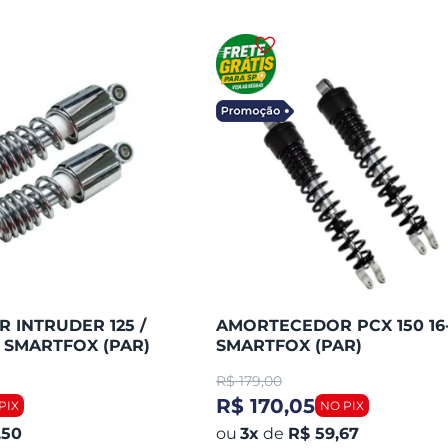
 INTRUDER 125 /
AMORTECEDOR PCX 150 16-
 SMARTFOX (PAR)
SMARTFOX (PAR)
R$
179,00
R$ 170,05
,50
3
x
de
R$ 59,67