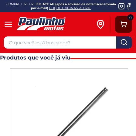
COMPRE E RETIRE
EM ATÉ 4H (após a emissão da nota fiscal enviada
por e-mail)
CLIQUE E VEJA AS REGRAS
0
Produtos que você já viu