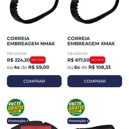
CORREIA
CORREIA
EMBREAGEM NMAX
EMBREAGEM XMAX
2021-2025 ORIGINAL
250 ORIGINAL
R$
236,00
R$
650,00
YAMAHA
YAMAHA
R$ 224,20
R$ 617,50
4
x
de
R$ 59,00
6
x
de
R$ 108,33
COMPRAR
COMPRAR