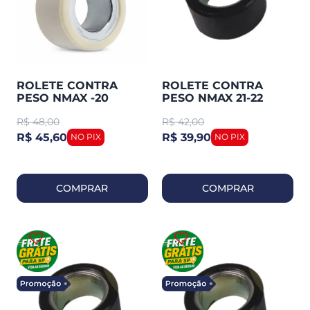
ROLETE CONTRA
ROLETE CONTRA
PESO NMAX -20
PESO NMAX 21-22
ORIGINAL YAMAHA
ORIGINAL YAMAHA
R$
48,00
R$
42,00
(CADA)
(CADA)
R$ 45,60
R$ 39,90
COMPRAR
COMPRAR