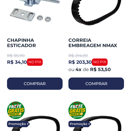
CHAPINHA
CORREIA
ESTICADOR
EMBREAGEM NMAX
CORRENTE FAZER
160 -20 ORIGINAL
R$
35,90
R$
214,00
250 / TENERE 250 /
YAMAHA
LANDER OR
R$ 34,10
R$ 203,30
4
x
de
R$ 53,50
COMPRAR
COMPRAR