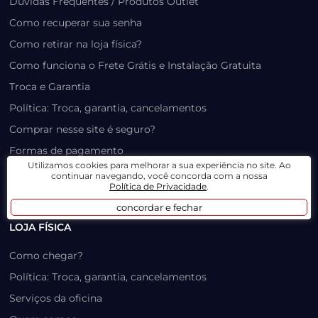
Dúvidas Frequentes / Produtos Outlet
Como recuperar sua senha
Como retirar na loja física?
Como funciona o Frete Grátis e Instalação Gratuita
Troca e Garantia
Política: Troca, garantia, cancelamentos
Comprar nesse site é seguro?
Formas de pagamento
Utilizamos cookies para melhorar a sua experiência no site. Ao
Trabalhe Conosco
continuar navegando, você concorda com a nossa
Política de Privacidade
.
Minha Conta
concordar e fechar
LOJA FÍSICA
Como chegar?
Política: Troca, garantia, cancelamentos
Serviços da oficina