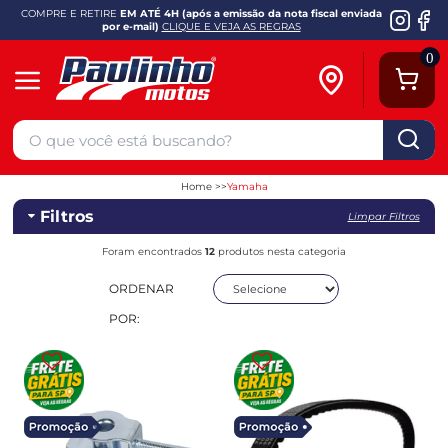
COMPRE E RETIRE
EM ATÉ 4H (após a emissão da nota fiscal enviada
por e-mail)
CLIQUE E VEJA AS REGRAS
0
Home
Yamaha
Filtros
Limpar Filtros
Foram encontrados
12
produtos nesta categoria
ORDENAR
POR: