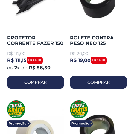
PROTETOR
ROLETE CONTRA
CORRENTE FAZER 150
PESO NEO 125
/ FACTOR 150 /
ORIGINAL YAMAHA
R$
117,00
R$
20,00
FACTOR 125 17-
(CADA)
ORIGINAL YAMAHA
R$ 111,15
R$ 19,00
2
x
de
R$ 58,50
COMPRAR
COMPRAR