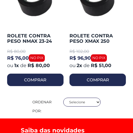
ROLETE CONTRA
ROLETE CONTRA
PESO NMAX 23-24
PESO XMAX 250
CONNECT ORIGINAL
ORIGINAL YAMAHA
R$
80,00
R$
102,00
YAMAHA (CADA)
(CADA)
R$ 76,00
R$ 96,90
1
x
de
R$ 80,00
2
x
de
R$ 51,00
COMPRAR
COMPRAR
ORDENAR
POR:
Saiba das novidades