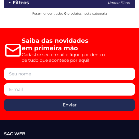
Filtros
Limpar Filtros
Foram encontrados
0
produtos nesta categoria
Saiba das novidades
em primeira mão
Cadastre seu e-mail e fique por dentro
de tudo que acontece por aqui!
SAC WEB