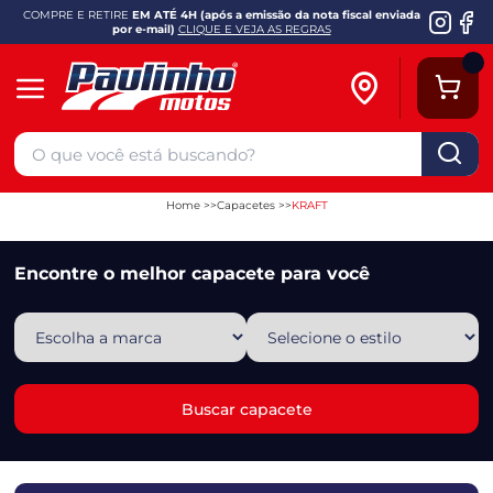
COMPRE E RETIRE
EM ATÉ 4H (após a emissão da nota fiscal enviada
por e-mail)
CLIQUE E VEJA AS REGRAS
Home
Capacetes
KRAFT
Encontre o melhor capacete para você
Escolha
Selecione
a
o
marca
estilo
Buscar capacete