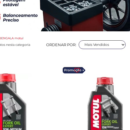
BENGALA motul
ORDENAR POR:
tos nesta categoria