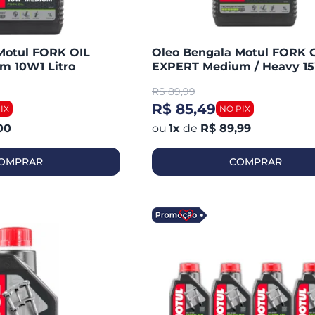
Motul FORK OIL
Oleo Bengala Motul FORK 
m 10W1 Litro
EXPERT Medium / Heavy 15
Litro
R$
89,99
R$ 85,49
00
1
x
de
R$ 89,99
OMPRAR
COMPRAR