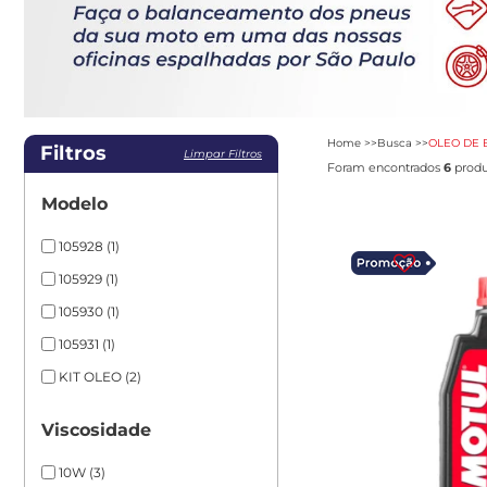
Home
Busca
OLEO DE 
Filtros
Limpar Filtros
Foram encontrados
6
produ
Modelo
105928
(1)
105929
(1)
105930
(1)
105931
(1)
KIT OLEO
(2)
Viscosidade
10W
(3)