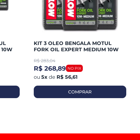
UL
KIT 3 OLEO BENGALA MOTUL
 10W
FORK OIL EXPERT MEDIUM 10W
R$
283,04
R$ 268,89
5
x
de
R$ 56,61
COMPRAR