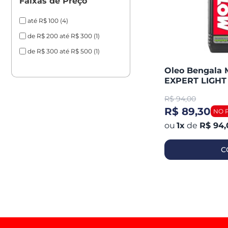
Faixas de Preço
até R$ 100
(4)
de R$ 200 até R$ 300
(1)
de R$ 300 até R$ 500
(1)
Oleo Bengala 
EXPERT LIGHT 
R$
94,00
R$ 89,30
1
x
de
R$ 94,
C