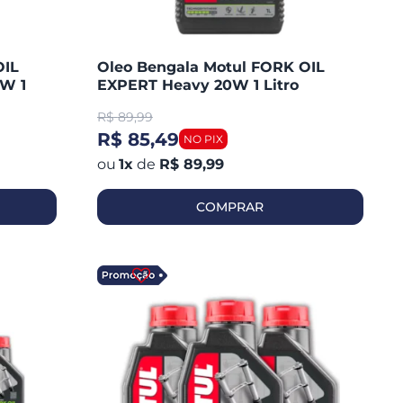
OIL
Oleo Bengala Motul FORK OIL
W 1
EXPERT Heavy 20W 1 Litro
R$
89,99
R$ 85,49
1
x
de
R$ 89,99
COMPRAR