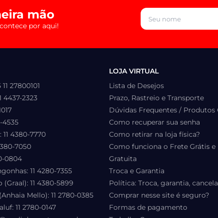
eira mão
contece por aqui!
LOJA VIRTUAL
 11 27800101
Lista de Desejos
1 4437-2323
Prazo, Rastreio e Transporte
1017
Dúvidas Frequentes / Produtos 
2-4535
Como recuperar sua senha
: 11 4380-7770
Como retirar na loja física?
4380-7050
Como funciona o Frete Grátis e 
80-0804
Gratuita
gonhas: 11 4280-7355
Troca e Garantia
 (Graal): 11 4380-5899
Política: Troca, garantia, cance
(Anhaia Mello): 11 2780-0385
Comprar nesse site é seguro?
luf: 11 2780-0147
Formas de pagamento