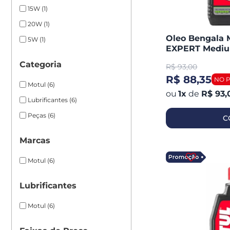
15W
(1)
20W
(1)
Oleo Bengala 
5W
(1)
EXPERT Mediu
Categoria
R$
93,00
R$ 88,35
Motul
(6)
1
x
de
R$ 93,
Lubrificantes
(6)
Peças
(6)
C
Marcas
Motul
(6)
Lubrificantes
Motul
(6)