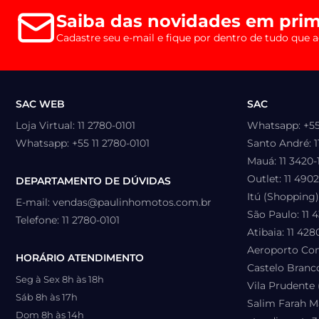
Saiba das novidades
em prim
Cadastre seu e-mail e fique por dentro
de tudo que a
SAC WEB
SAC
Loja Virtual: 11 2780-0101
Whatsapp: +55
Whatsapp: +55 11 2780-0101
Santo André: 1
Mauá: 11 3420-
Outlet: 11 490
DEPARTAMENTO DE DÚVIDAS
Itú (Shopping)
E-mail: vendas@paulinhomotos.com.br
São Paulo: 11 
Telefone: 11 2780-0101
Atibaia: 11 42
Aeroporto Con
HORÁRIO ATENDIMENTO
Castelo Branco
Seg à Sex 8h às 18h
Vila Prudente 
Sáb 8h às 17h
Salim Farah Ma
Dom 8h às 14h