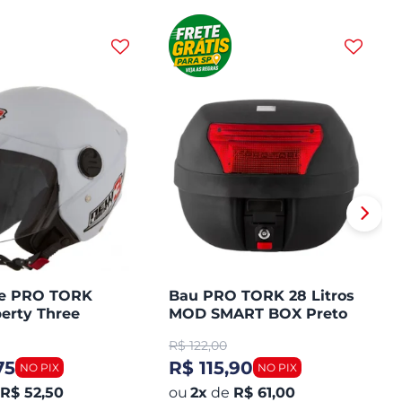
te PRO TORK
Bau PRO TORK 28 Litros
erty Three
MOD SMART BOX Preto
Plástico Lente Vermelha
R$
122,00
75
R$ 115,90
R$ 52,50
2
x
de
R$ 61,00