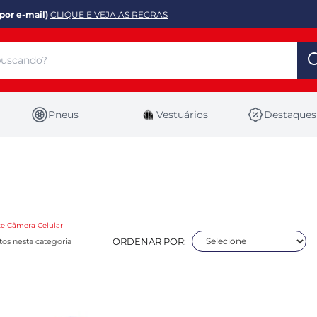
por e-mail)
CLIQUE E VEJA AS REGRAS
Pneus
Vestuários
Destaques
te Câmera Celular
ORDENAR POR:
os nesta categoria