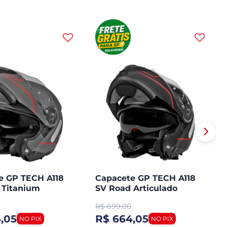
e GP TECH A118
Capacete GP TECH A118
 Titanium
SV Road Articulado
ado Robocop
Robocop Fosco
R$
699,00
,05
R$ 664,05