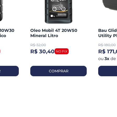
T 10W30
Oleo Mobil 4T 20W50
Bau Glid
ico
Mineral Litro
Utility P
R$
32,00
R$
180,00
R$ 30,40
R$ 171
3
x
de
R
COMPRAR