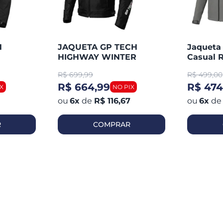
H
JAQUETA GP TECH
Jaqueta
HIGHWAY WINTER
Casual R
R$
699,99
R$
499,00
R$ 664,99
R$ 474
6
x
de
R$ 116,67
6
x
de
R
COMPRAR