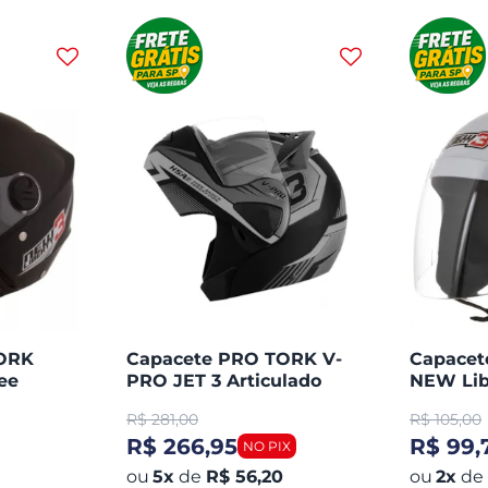
TORK
Capacete PRO TORK V-
Capace
ee
PRO JET 3 Articulado
NEW Lib
Aberto
R$
281,00
R$
105,00
R$ 266,95
R$ 99,
5
x
de
R$ 56,20
2
x
de