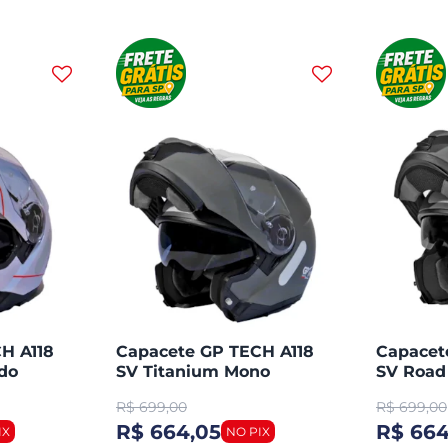
H A118
Capacete GP TECH A118
Capacet
do
SV Titanium Mono
SV Road
Articulado Robocop
Articul
R$
699,00
R$
699,00
Fosco
Fosco
R$ 664,05
R$ 664