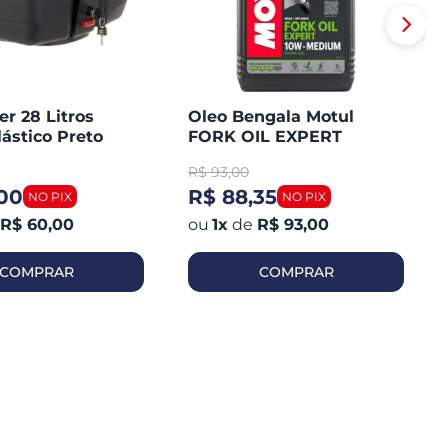
er 28 Litros
Oleo Bengala Motul
lástico Preto
FORK OIL EXPERT
Medium 10W1 Litro
R$
93,00
,00
R$ 88,35
R$ 60,00
1
x
de
R$ 93,00
COMPRAR
COMPRAR