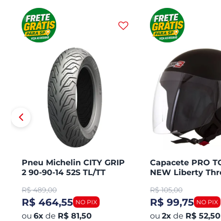
Pneu Michelin CITY GRIP
Capacete PRO 
2 90-90-14 52S TL/TT
NEW Liberty Thr
Honda PCX 150 Dianteiro
Aberto Fosco
R$
489,00
R$
105,00
R$ 464,55
R$ 99,75
6
x
de
R$ 81,50
2
x
de
R$ 52,50