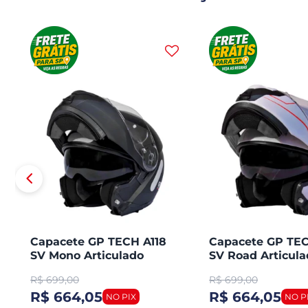
Capacete GP TECH A118
Capacete GP TEC
SV Mono Articulado
SV Road Articula
Robocop Fosco
Robocop
R$
699,00
R$
699,00
R$ 664,05
R$ 664,05