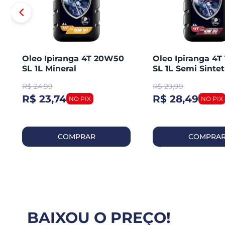
Oleo Ipiranga 4T 20W50
Oleo Ipiranga 4
SL 1L Mineral
SL 1L Semi Sintet
R$
24,99
R$
29,99
R$ 23,74
R$ 28,49
COMPRAR
COMPRA
BAIXOU O PREÇO!