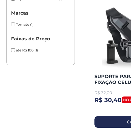
Marcas
Tomate
(1)
Faixas de Preço
até R$ 100
(1)
SUPORTE PAR
FIXAÇÃO CEL
(TOMATE) MPO
R$
32,00
R$ 30,40
C