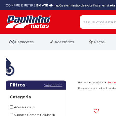
COMPRE E RETIRE
EM ATÉ 4H (após a emissão da nota fiscal enviada 
Capacetes
Acessórios
Peças
Home
Acessórios
Supor
Filtros
Limpar Filtros
Foram encontrados
1
produt
Categoria
Acessórios
(1)
Suporte Câmera Celular
(1)