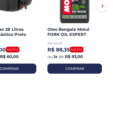
er 28 Litros
Oleo Bengala Motul
lástico Preto
FORK OIL EXPERT
Medium 10W1 Litro
R$
93,00
,00
R$ 88,35
R$ 60,00
1
x
de
R$ 93,00
COMPRAR
COMPRAR