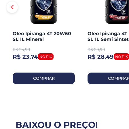
Oleo Ipiranga 4T 20W50
Oleo Ipiranga 4
SL 1L Mineral
SL 1L Semi Sintet
R$
24,99
R$
29,99
R$ 23,74
R$ 28,49
COMPRAR
COMPRA
BAIXOU O PREÇO!