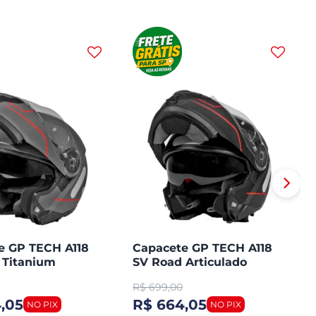
e GP TECH A118
Capacete GP TECH A118
 Titanium
SV Road Articulado
ado Robocop
Robocop Fosco
R$
699,00
,05
R$ 664,05