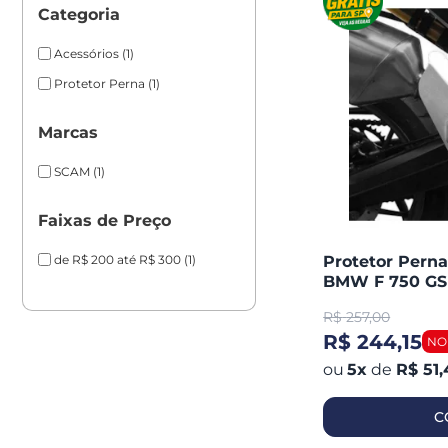
Categoria
Acessórios
(1)
Protetor Perna
(1)
Marcas
SCAM
(1)
Faixas de Preço
de R$ 200 até R$ 300
(1)
Protetor Pern
BMW F 750 GS 
Adventure 2018
R$
257,00
R$ 244,15
5
x
de
R$ 51,
C