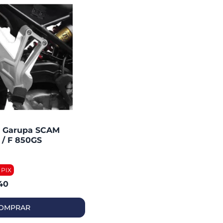
a Garupa SCAM
/ F 850GS
- (inox)
40
OMPRAR