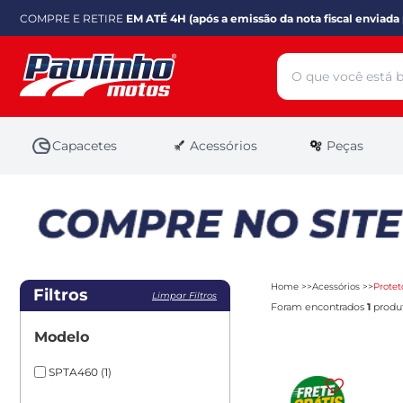
COMPRE E RETIRE
EM ATÉ 4H (após a emissão da nota fiscal enviada 
Capacetes
Acessórios
Peças
Home
Acessórios
Protet
Filtros
Limpar Filtros
Foram encontrados
1
produt
Modelo
SPTA460
(1)