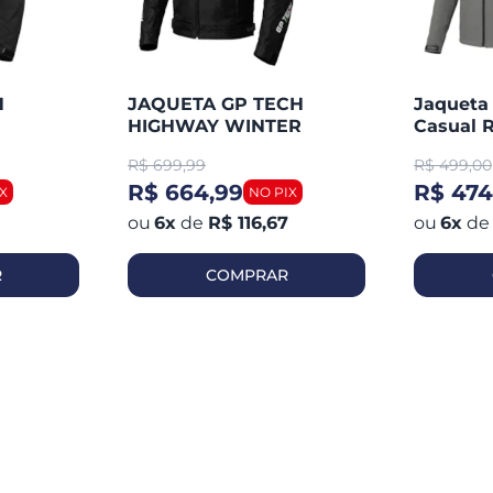
H
JAQUETA GP TECH
Jaqueta
HIGHWAY WINTER
Casual R
R$
699,99
R$
499,00
R$ 664,99
R$ 474
6
x
de
R$ 116,67
6
x
de
R
COMPRAR