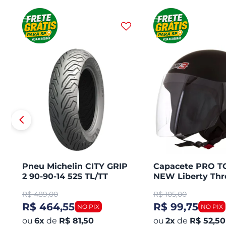
Pneu Michelin CITY GRIP
Capacete PRO 
2 90-90-14 52S TL/TT
NEW Liberty Thr
Honda PCX 150 Dianteiro
Aberto Fosco
R$
489,00
R$
105,00
R$ 464,55
R$ 99,75
6
x
de
R$ 81,50
2
x
de
R$ 52,50