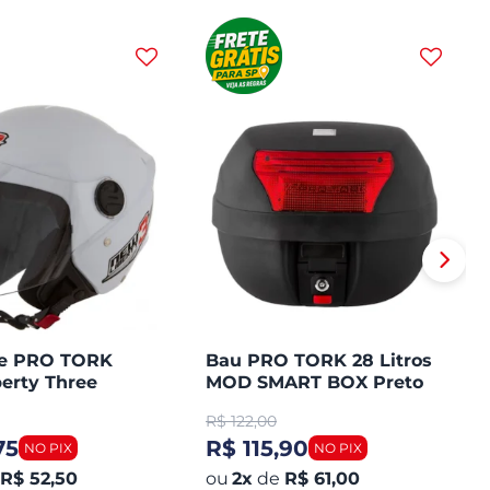
te PRO TORK
Bau PRO TORK 28 Litros
erty Three
MOD SMART BOX Preto
Plástico Lente Vermelha
R$
122,00
75
R$ 115,90
R$ 52,50
2
x
de
R$ 61,00