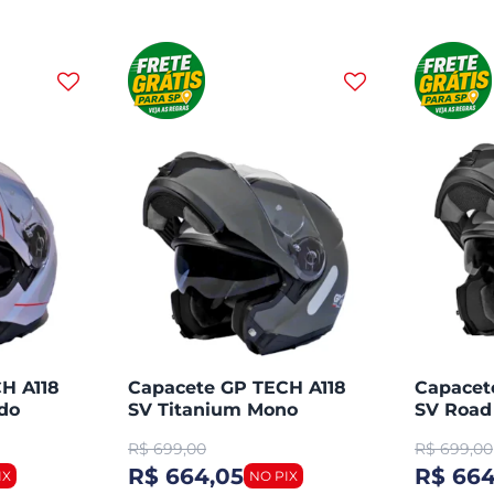
H A118
Capacete GP TECH A118
Capacet
do
SV Titanium Mono
SV Road
Articulado Robocop
Articul
R$
699,00
R$
699,00
Fosco
Fosco
R$ 664,05
R$ 664