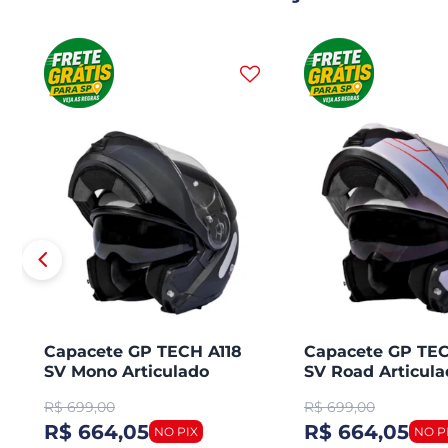
Capacete GP TECH A118
Capacete GP TEC
SV Mono Articulado
SV Road Articula
Robocop Fosco
Robocop
R$
699,00
R$
699,00
R$ 664,05
R$ 664,05