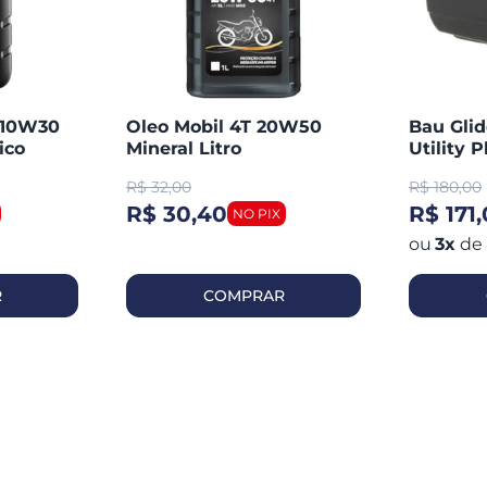
T 10W30
Oleo Mobil 4T 20W50
Bau Glid
ico
Mineral Litro
Utility P
R$
32,00
R$
180,00
R$ 30,40
R$ 171
3
x
de
R
COMPRAR