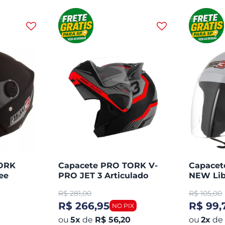
TORK
Capacete PRO TORK V-
Capace
ee
PRO JET 3 Articulado
NEW Lib
Aberto
R$
281,00
R$
105,00
R$ 266,95
R$ 99,
5
x
de
R$ 56,20
2
x
de