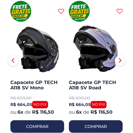
H
Capacete GP TECH
Capacete GP TECH
C
A118 SV Mono
A118 SV Road
A1
CO
Articulado Robocop
Articulado Robocop
Mo
R$
699,00
R$
699,00
R
Fosco
R
R$ 664,05
R$ 664,05
R$
6
x
de
R$ 116,50
6
x
de
R$ 116,50
COMPRAR
COMPRAR