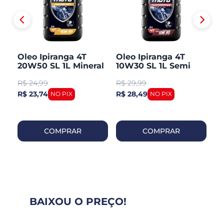
Oleo Ipiranga 4T
Oleo Ipiranga 4T
O
L
20W50 SL 1L Mineral
10W30 SL 1L Semi
Mi
Sintetico
R$
24,99
R$
29,99
R
R$ 23,74
R$ 28,49
R$
COMPRAR
COMPRAR
BAIXOU O PREÇO!