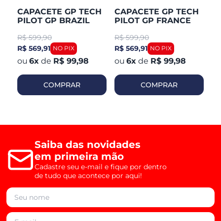
CAPACETE GP TECH
CAPACETE GP TECH
C
PILOT GP BRAZIL
PILOT GP FRANCE
P
R$
599,90
R$
599,90
R
R$ 569,91
R$ 569,91
R$
6
x
de
R$ 99,98
6
x
de
R$ 99,98
COMPRAR
COMPRAR
Saiba das novidades
em primeira mão
Cadastre seu e-mail e fique por dentro
de tudo que acontece por aqui!