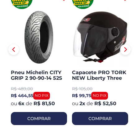
Pneu Michelin CITY
Capacete PRO TORK
C
GRIP 2 90-90-14 52S
NEW Liberty Three
V
TL/TT Honda PCX 150
Aberto Fosco
Ar
R$
489,00
R$
105,00
R
Dianteiro
R$ 464,55
R$ 99,75
R$
6
x
de
R$ 81,50
2
x
de
R$ 52,50
COMPRAR
COMPRAR