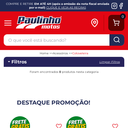
COMPRE E RETIRE
EM ATÉ 4H (após a emissão da nota fiscal enviada
por e-mail)
CLIQUE E VEJA AS REGRAS
0
Home
Acessórios
Cotoveleira
Filtros
Limpar Filtros
Foram encontrados
0
produtos nesta categoria
DESTAQUE PROMOÇÃO!