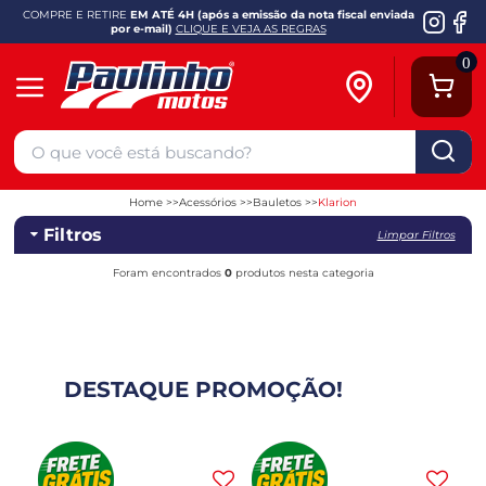
COMPRE E RETIRE
EM ATÉ 4H (após a emissão da nota fiscal enviada
por e-mail)
CLIQUE E VEJA AS REGRAS
0
Home
Acessórios
Bauletos
Klarion
Filtros
Limpar Filtros
Foram encontrados
0
produtos nesta categoria
DESTAQUE PROMOÇÃO!