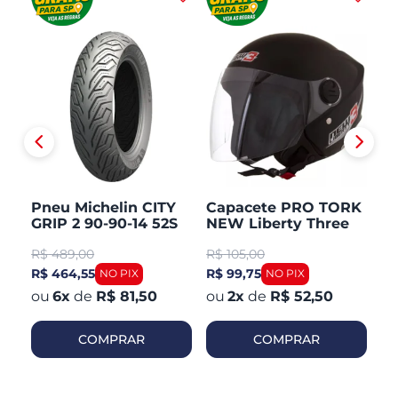
Pneu Michelin CITY
Capacete PRO TORK
C
GRIP 2 90-90-14 52S
NEW Liberty Three
V
TL/TT Honda PCX 150
Aberto Fosco
Ar
R$
489,00
R$
105,00
R
Dianteiro
R$ 464,55
R$ 99,75
R$
6
x
de
R$ 81,50
2
x
de
R$ 52,50
COMPRAR
COMPRAR