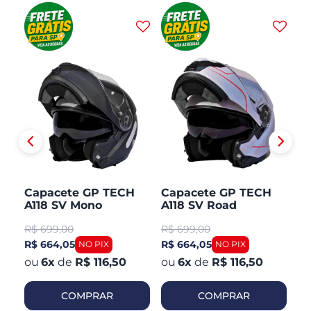
H
Capacete GP TECH
Capacete GP TECH
C
A118 SV Mono
A118 SV Road
A1
CO
Articulado Robocop
Articulado Robocop
Mo
R$
699,00
R$
699,00
R
Fosco
R
R$ 664,05
R$ 664,05
R$
6
x
de
R$ 116,50
6
x
de
R$ 116,50
COMPRAR
COMPRAR