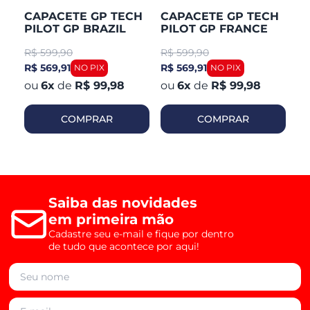
CAPACETE GP TECH
CAPACETE GP TECH
C
PILOT GP BRAZIL
PILOT GP FRANCE
P
R$
599,90
R$
599,90
R
R$ 569,91
R$ 569,91
R$
6
x
de
R$ 99,98
6
x
de
R$ 99,98
COMPRAR
COMPRAR
Saiba das novidades
em primeira mão
Cadastre seu e-mail e fique por dentro
de tudo que acontece por aqui!