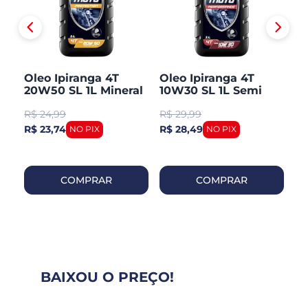
Oleo Ipiranga 4T
Oleo Ipiranga 4T
Ol
-
20W50 SL 1L Mineral
10W30 SL 1L Semi
1
Sintetico
Se
R$
24,99
R$
29,99
R
R$ 23,74
R$ 28,49
R$
COMPRAR
COMPRAR
BAIXOU O PREÇO!