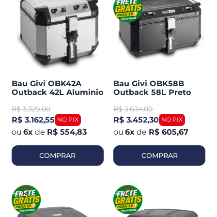
Bau Givi OBK42A
Bau Givi OBK58B
Outback 42L Aluminio
Outback 58L Preto
Polido Traseiro
Traseiro
R$
3.329,00
R$
3.634,00
R$ 3.162,55
R$ 3.452,30
6
x
de
R$ 554,83
6
x
de
R$ 605,67
COMPRAR
COMPRAR