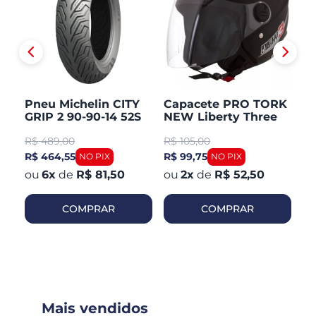
Pneu Michelin CITY
Capacete PRO TORK
C
GRIP 2 90-90-14 52S
NEW Liberty Three
V
TL/TT Honda PCX 150
Aberto Fosco
Ar
R$
489,00
R$
105,00
R
Dianteiro
R$ 464,55
R$ 99,75
R$
6
x
de
R$ 81,50
2
x
de
R$ 52,50
COMPRAR
COMPRAR
Mais vendidos