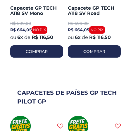
H
Capacete GP TECH
Capacete GP TECH
C
A118 SV Mono
A118 SV Road
A1
CO
Articulado Robocop
Articulado Robocop
Mo
R$
699,00
R$
699,00
R
Fosco
R
R$ 664,05
R$ 664,05
R$
6
x
de
R$ 116,50
6
x
de
R$ 116,50
COMPRAR
COMPRAR
CAPACETES DE PAÍSES GP TECH
PILOT GP