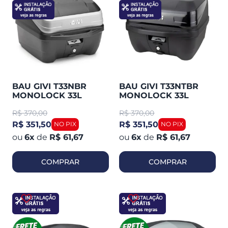
BAU GIVI T33NBR
BAU GIVI T33NTBR
MONOLOCK 33L
MONOLOCK 33L
TRAFFIC3
TRAFFIC3 TODO
R$
370,00
R$
370,00
PRETO
R$ 351,50
R$ 351,50
6
x
de
R$ 61,67
6
x
de
R$ 61,67
COMPRAR
COMPRAR