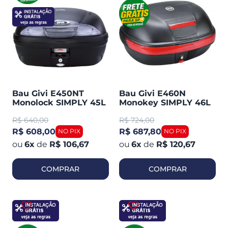
Bau Givi E450NT
Bau Givi E460N
Monolock SIMPLY 45L
Monokey SIMPLY 46L
Plástico C / Lente
Preto Plástico C /
R$
640,00
R$
724,00
Fume Traseiro
Lente Vermelha
Traseiro
R$ 608,00
R$ 687,80
6
x
de
R$ 106,67
6
x
de
R$ 120,67
COMPRAR
COMPRAR