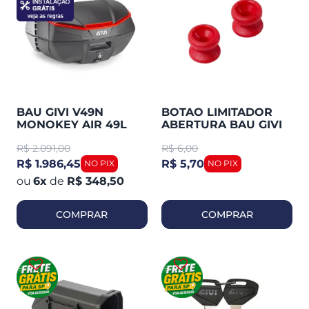
BAU GIVI V49N
BOTAO LIMITADOR
MONOKEY AIR 49L
ABERTURA BAU GIVI
PRETO PLÁSTICO C /
Z112R
R$
2.091,00
R$
6,00
LENTE VERMELHA
TRASEIRO
R$ 1.986,45
R$ 5,70
6
x
de
R$ 348,50
COMPRAR
COMPRAR