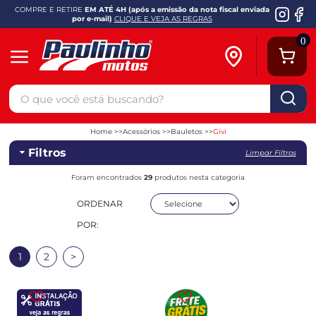
COMPRE E RETIRE
EM ATÉ 4H (após a emissão da nota fiscal enviada
por e-mail)
CLIQUE E VEJA AS REGRAS
0
Home
Acessórios
Bauletos
Givi
Filtros
Limpar Filtros
Foram encontrados
29
produtos nesta categoria
ORDENAR
POR:
1
2
>