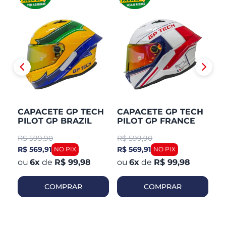
CAPACETE GP TECH
CAPACETE GP TECH
C
PILOT GP BRAZIL
PILOT GP FRANCE
P
R$
599,90
R$
599,90
R
R$ 569,91
R$ 569,91
R$
6
x
de
R$ 99,98
6
x
de
R$ 99,98
COMPRAR
COMPRAR