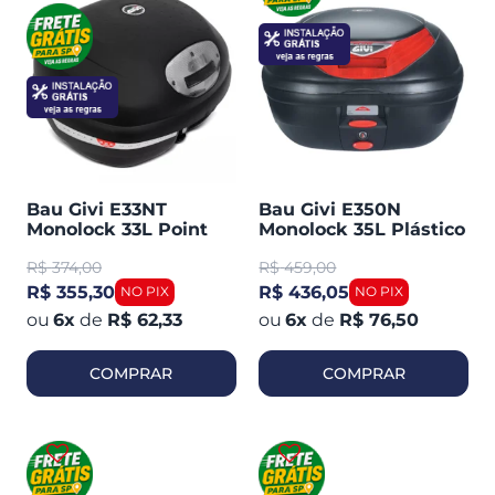
Bau Givi E33NT
Bau Givi E350N
Monolock 33L Point
Monolock 35L Plástico
Plástico Lente Fume
Lente Vermelha
R$
374,00
R$
459,00
Traseiro
R$ 355,30
R$ 436,05
6
x
de
R$ 62,33
6
x
de
R$ 76,50
COMPRAR
COMPRAR