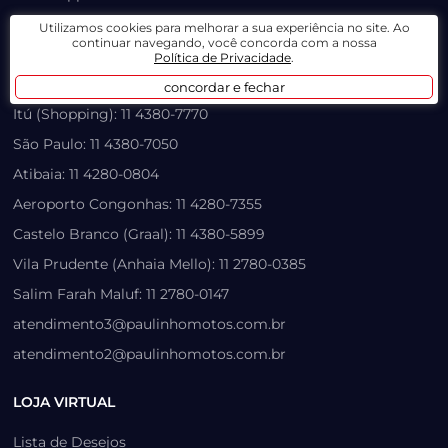
Santo André: 11 4437-2323
Utilizamos cookies para melhorar a sua experiência no site. Ao
continuar navegando, você concorda com a nossa
Mauá: 11 3420-1017
Política de Privacidade
.
Outlet: 11 4902-4535
concordar e fechar
Itú (Shopping): 11 4380-7770
São Paulo: 11 4380-7050
Atibaia: 11 4280-0804
Aeroporto Congonhas: 11 4280-7355
Castelo Branco (Graal): 11 4380-5899
Vila Prudente (Anhaia Mello): 11 2780-0385
Salim Farah Maluf: 11 2780-0147
atendimento3@paulinhomotos.com.br
atendimento2@paulinhomotos.com.br
LOJA VIRTUAL
Lista de Desejos