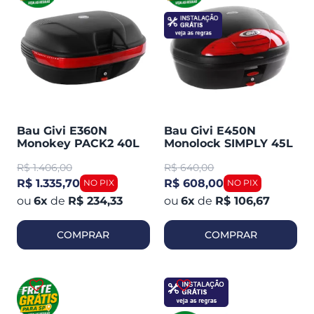
Bau Givi E360N
Bau Givi E450N
Monokey PACK2 40L
Monolock SIMPLY 45L
Plástico para USO
Plástico C / Lente
R$
1.406,00
R$
640,00
Traseiro ou Lateral (O
Vermelha Traseiro
PAR)
R$ 1.335,70
R$ 608,00
6
x
de
R$ 234,33
6
x
de
R$ 106,67
COMPRAR
COMPRAR