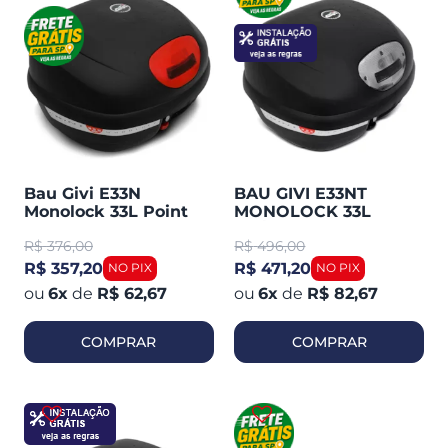
Bau Givi E33N
BAU GIVI E33NT
Monolock 33L Point
MONOLOCK 33L
Plástico Lente
PLÁSTICO LENTE
R$
376,00
R$
496,00
Vermelha Traseiro
FUME
R$ 357,20
R$ 471,20
6
x
de
R$ 62,67
6
x
de
R$ 82,67
COMPRAR
COMPRAR