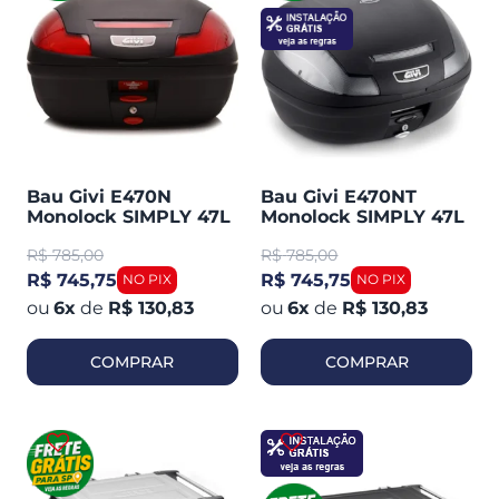
Bau Givi E470N
Bau Givi E470NT
Monolock SIMPLY 47L
Monolock SIMPLY 47L
Preto Plástico C /
Preto Plástico C /
R$
785,00
R$
785,00
Lente Vermelha
Lente Fumê Traseiro
Traseiro
R$ 745,75
R$ 745,75
6
x
de
R$ 130,83
6
x
de
R$ 130,83
COMPRAR
COMPRAR