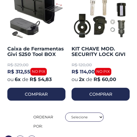
Caixa de Ferramentas
KIT CHAVE MOD.
Givi S250 Tool BOX
SECURITY LOCK GIVI
SL101
R$
329,00
R$
120,00
R$ 312,55
R$ 114,00
6
x
de
R$ 54,83
2
x
de
R$ 60,00
COMPRAR
COMPRAR
ORDENAR
POR: