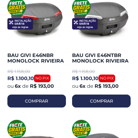
BAU GIVI E46NBR
BAU GIVI E46NTBR
MONOLOCK RIVIEIRA
MONOLOCK RIVIEIRA
46L PRETO LENTE
46L PRETO LENTE
R$
1.158,00
R$
1.158,00
VERMELHA
FUME
R$ 1.100,10
R$ 1.100,10
6
x
de
R$ 193,00
6
x
de
R$ 193,00
COMPRAR
COMPRAR