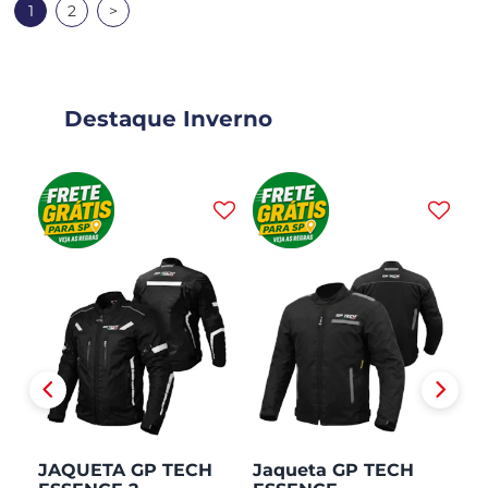
1
2
>
Destaque Inverno
JAQUETA GP TECH
Jaqueta GP TECH
J