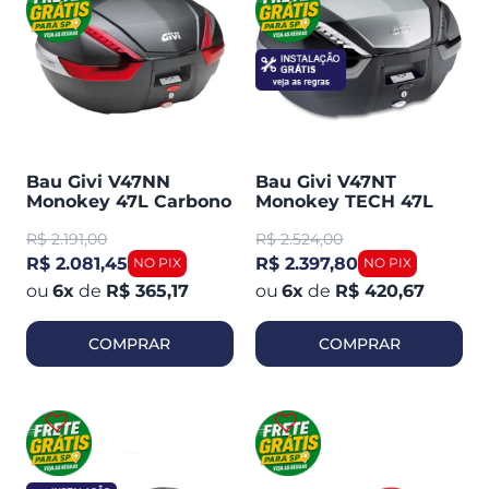
Bau Givi V47NN
Bau Givi V47NT
Monokey 47L Carbono
Monokey TECH 47L
Plástico Traseiro
Preto Plástico C /
R$
2.191,00
R$
2.524,00
Lente Cristal Traseiro
R$ 2.081,45
R$ 2.397,80
6
x
de
R$ 365,17
6
x
de
R$ 420,67
COMPRAR
COMPRAR