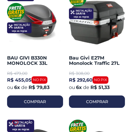
BAU GIVI B330N
Bau Givi E27M
MONOLOCK 33L
Monolock Traffic 27L
PLÁSTICO LENTE
Plástico
R$
479,00
R$
308,00
VERMELHA
R$ 455,05
R$ 292,60
6
x
de
R$ 79,83
6
x
de
R$ 51,33
COMPRAR
COMPRAR