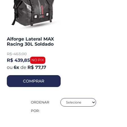
Alforge Lateral MAX
Racing 30L Soldado
Impermeavel C/ Bolsa
R$
463,00
R$ 439,85
6
x
de
R$ 77,17
COMPRAR
ORDENAR
POR: