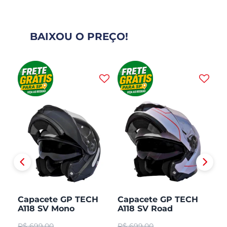
BAIXOU O PREÇO!
H
Capacete GP TECH
Capacete GP TECH
C
A118 SV Mono
A118 SV Road
A1
CO
Articulado Robocop
Articulado Robocop
Mo
R$
699,00
R$
699,00
R
Fosco
R