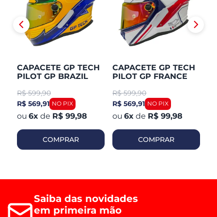
CAPACETE GP TECH
CAPACETE GP TECH
C
PILOT GP BRAZIL
PILOT GP FRANCE
P
R$
599,90
R$
599,90
R
R$ 569,91
R$ 569,91
R$
6
x
de
R$ 99,98
6
x
de
R$ 99,98
COMPRAR
COMPRAR
Saiba das novidades
em primeira mão