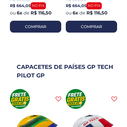
R$ 664,05
R$ 664,05
R$
6
x
de
R$ 116,50
6
x
de
R$ 116,50
COMPRAR
COMPRAR
CAPACETES DE PAÍSES GP TECH
PILOT GP