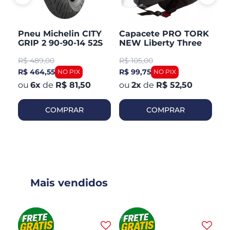
Pneu Michelin CITY
Capacete PRO TORK
C
GRIP 2 90-90-14 52S
NEW Liberty Three
V
TL/TT Honda PCX 150
Aberto Fosco
Ar
R$
489,00
R$
105,00
R
Dianteiro
R$ 464,55
R$ 99,75
R$
6
x
de
R$ 81,50
2
x
de
R$ 52,50
COMPRAR
COMPRAR
Mais vendidos