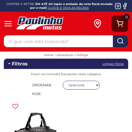
COMPRE E RETIRE
EM ATÉ 4H (após a emissão da nota fiscal enviada
por e-mail)
CLIQUE E VEJA AS REGRAS
0
Home
Acessórios
Alforge
Filtros
Limpar Filtros
Foram encontrados
1
produtos nesta categoria
ORDENAR
POR: