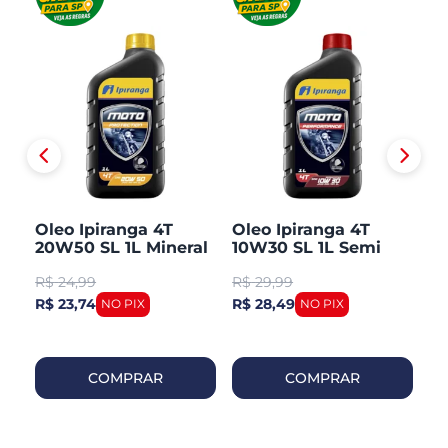
Oleo Ipiranga 4T
Oleo Ipiranga 4T
O
L
20W50 SL 1L Mineral
10W30 SL 1L Semi
Mi
Sintetico
R$
24,99
R$
29,99
R
R$ 23,74
R$ 28,49
R$
COMPRAR
COMPRAR