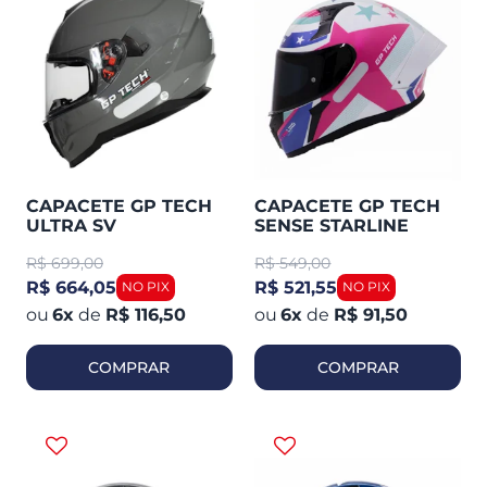
CAPACETE GP TECH
CAPACETE GP TECH
ULTRA SV
SENSE STARLINE
MONOCOLOR
R$
699,00
R$
549,00
METALIZADO
R$ 664,05
R$ 521,55
6
x
de
R$ 116,50
6
x
de
R$ 91,50
COMPRAR
COMPRAR