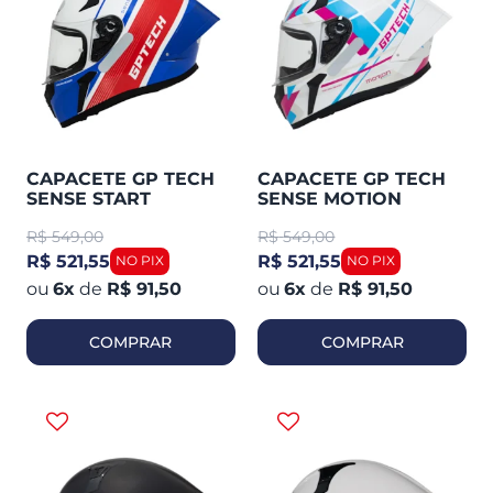
CAPACETE GP TECH
CAPACETE GP TECH
SENSE START
SENSE MOTION
R$
549,00
R$
549,00
R$ 521,55
R$ 521,55
6
x
de
R$ 91,50
6
x
de
R$ 91,50
COMPRAR
COMPRAR