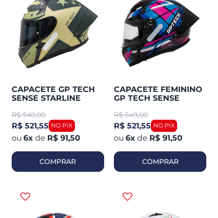
CAPACETE GP TECH
CAPACETE FEMININO
SENSE STARLINE
GP TECH SENSE
FOSCO
MOTION
R$
549,00
R$
549,00
R$ 521,55
R$ 521,55
6
x
de
R$ 91,50
6
x
de
R$ 91,50
COMPRAR
COMPRAR