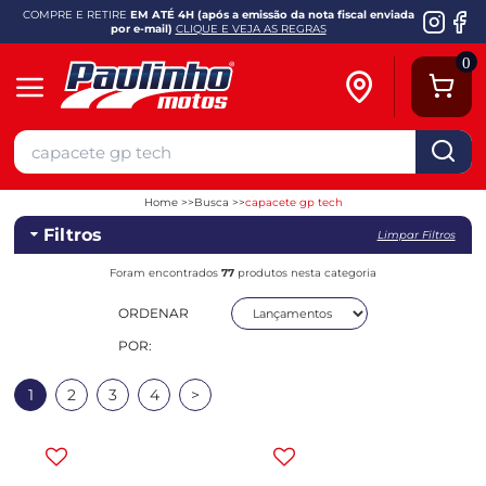
COMPRE E RETIRE
EM ATÉ 4H (após a emissão da nota fiscal enviada
por e-mail)
CLIQUE E VEJA AS REGRAS
0
Home
Busca
capacete gp tech
Filtros
Limpar Filtros
Foram encontrados
77
produtos nesta categoria
ORDENAR
POR:
1
2
3
4
>