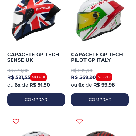
CAPACETE GP TECH
CAPACETE GP TECH
SENSE UK
PILOT GP ITALY
R$
549,00
R$
599,90
R$ 521,55
R$ 569,90
6
x
de
R$ 91,50
6
x
de
R$ 99,98
COMPRAR
COMPRAR