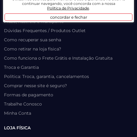
LOJA VIRTUAL
continuar navegando, você concorda com a nossa
Política de Privacidade
.
Lista de Desejos
concordar e fechar
Prazo, Rastreio e Transporte
Dúvidas Frequentes / Produtos Outlet
Como recuperar sua senha
Como retirar na loja física?
Como funciona o Frete Grátis e Instalação Gratuita
Troca e Garantia
Política: Troca, garantia, cancelamentos
Comprar nesse site é seguro?
Formas de pagamento
Trabalhe Conosco
Minha Conta
LOJA FÍSICA