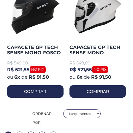
CAPACETE GP TECH
CAPACETE GP TECH
SENSE MONO FOSCO
SENSE MONO
R$
549,00
R$
549,00
R$ 521,55
R$ 521,55
6
x
de
R$ 91,50
6
x
de
R$ 91,50
COMPRAR
COMPRAR
ORDENAR
POR: