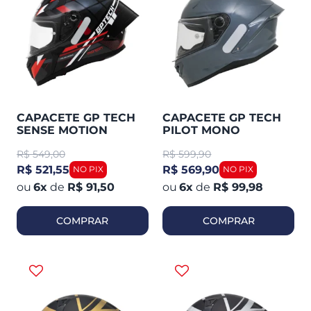
CAPACETE GP TECH
CAPACETE GP TECH
SENSE MOTION
PILOT MONO
R$
549,00
R$
599,90
R$ 521,55
R$ 569,90
6
x
de
R$ 91,50
6
x
de
R$ 99,98
COMPRAR
COMPRAR