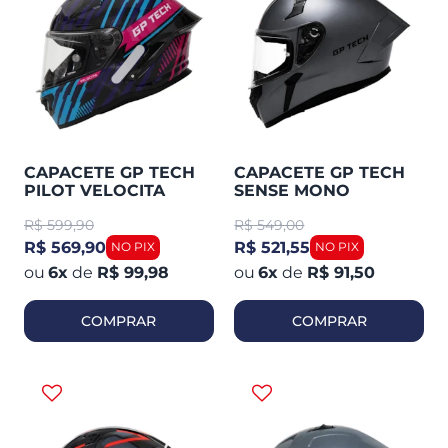
CAPACETE GP TECH
CAPACETE GP TECH
PILOT VELOCITA
SENSE MONO
R$
599,90
R$
549,00
R$ 569,90
R$ 521,55
6
x
de
R$ 99,98
6
x
de
R$ 91,50
COMPRAR
COMPRAR