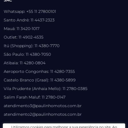
SAC
Whatsapp: +55 11 27800101
Santo André: 11 4437-2323
Mauá: 11 3420-1017
Outlet: 11 4902-4535
Itú (Shopping): 11 4380-7770
São Paulo: 11 4380-7050
Atibaia: 11 4280-0804
Aeroporto Congonhas: 11 4280-7355
Castelo Branco (Graal): 11 4380-5899
Vila Prudente (Anhaia Mello): 11 2780-0385
Salim Farah Maluf: 11 2780-0147
atendimento3@paulinhomotos.com.br
atendimento2@paulinhomotos.com.br
Utilizamos cookies para melhorar a sua experiência no site. Ao