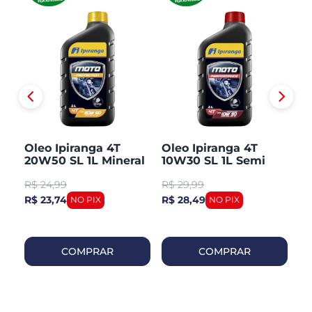
50
Oleo Ipiranga 4T
Oleo Ipiranga 4T
O
20W50 SL 1L Mineral
10W30 SL 1L Semi
U
Sintetico
1L
R$
24,99
R$
29,99
R
R$ 23,74
R$ 28,49
R$
COMPRAR
COMPRAR