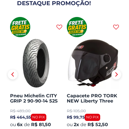
DESTAQUE PROMOÇÃO!
Pneu Michelin CITY
Capacete PRO TORK
C
GRIP 2 90-90-14 52S
NEW Liberty Three
V
TL/TT Honda PCX 150
Aberto Fosco
Ar
R$
489,00
R$
105,00
R
Dianteiro
R$ 464,55
R$ 99,75
R$
6
x
de
R$ 81,50
2
x
de
R$ 52,50