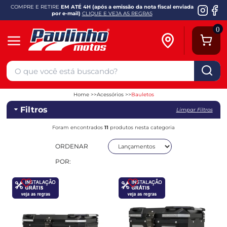
COMPRE E RETIRE
EM ATÉ 4H (após a emissão da nota fiscal enviada
por e-mail)
CLIQUE E VEJA AS REGRAS
0
Home
Acessórios
Bauletos
Filtros
Limpar Filtros
Foram encontrados
11
produtos nesta categoria
ORDENAR
POR: