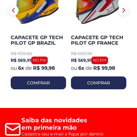
CAPACETE GP TECH
CAPACETE GP TECH
C
PILOT GP BRAZIL
PILOT GP FRANCE
P
R$
599,90
R$
599,90
R
R$ 569,91
R$ 569,91
R$
6
x
de
R$ 99,98
6
x
de
R$ 99,98
COMPRAR
COMPRAR
Saiba das novidades
em primeira mão
Cadastre seu e-mail e fique por dentro