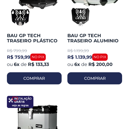
BAU GP TECH
BAU GP TECH
TRASEIRO PLÁSTICO
TRASEIRO ALUMINIO
PRETO S45 LITROS
POLIDO M65 LITROS
R$
799,99
R$
1.199,99
R$ 759,99
R$ 1.139,99
6
x
de
R$ 133,33
6
x
de
R$ 200,00
COMPRAR
COMPRAR