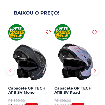
BAIXOU O PREÇO!
H
Capacete GP TECH
Capacete GP TECH
C
A118 SV Mono
A118 SV Road
A1
CO
Articulado Robocop
Articulado Robocop
Mo
R$
699,00
R$
699,00
R
Fosco
R