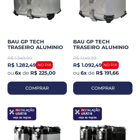
BAU GP TECH
BAU GP TECH
TRASEIRO ALUMINIO
TRASEIRO ALUMINIO
POLIDO Y65 LITROS
POLIDO Y45 LITROS
R$
1.349,99
R$
1.149,99
R$ 1.282,49
R$ 1.092,49
6
x
de
R$ 225,00
6
x
de
R$ 191,66
COMPRAR
COMPRAR