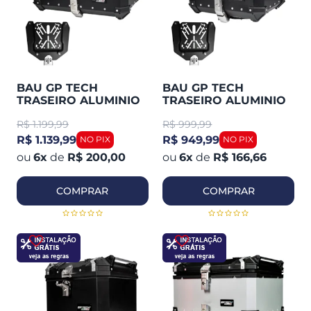
BAU GP TECH
BAU GP TECH
TRASEIRO ALUMINIO
TRASEIRO ALUMINIO
PRETO M65 LITROS
PRETO M45 LITROS
R$
1.199,99
R$
999,99
R$ 1.139,99
R$ 949,99
6
x
de
R$ 200,00
6
x
de
R$ 166,66
COMPRAR
COMPRAR