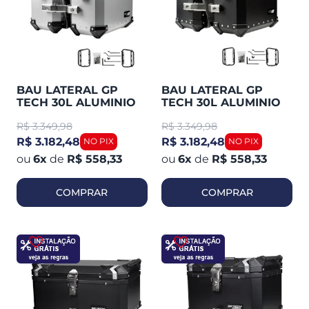
BAU LATERAL GP
BAU LATERAL GP
TECH 30L ALUMINIO
TECH 30L ALUMINIO
POLIDO UNIVERSAL
PRETO UNIVERSAL
R$
3.349,98
R$
3.349,98
PAR + SUPORTE
PAR + SUPORTE
MULTI FUNCIONAL
MULTI FUNCIONAL
R$ 3.182,48
R$ 3.182,48
6
x
de
R$ 558,33
6
x
de
R$ 558,33
COMPRAR
COMPRAR