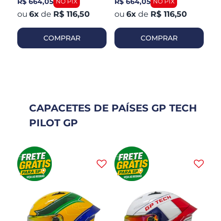
R$ 664,05
R$ 664,05
R$
6
x
de
R$ 116,50
6
x
de
R$ 116,50
COMPRAR
COMPRAR
CAPACETES DE PAÍSES GP TECH
PILOT GP