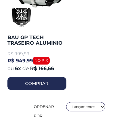
BAU GP TECH
TRASEIRO ALUMINIO
POLIDO M45 LITROS
R$
999,99
R$ 949,99
6
x
de
R$ 166,66
COMPRAR
ORDENAR
POR: