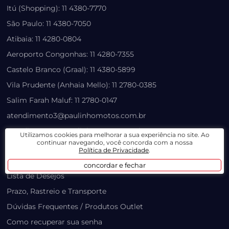
Itú (Shopping): 11 4380-7770
São Paulo: 11 4380-7050
Atibaia: 11 4280-0804
Aeroporto Congonhas: 11 4280-7355
Castelo Branco (Graal): 11 4380-5899
Vila Prudente (Anhaia Mello): 11 2780-0385
Salim Farah Maluf: 11 2780-0147
atendimento3@paulinhomotos.com.br
atendimento2@paulinhomotos.com.br
Utilizamos cookies para melhorar a sua experiência no site. Ao
continuar navegando, você concorda com a nossa
Política de Privacidade
.
LOJA VIRTUAL
concordar e fechar
Lista de Desejos
Prazo, Rastreio e Transporte
Dúvidas Frequentes / Produtos Outlet
Como recuperar sua senha