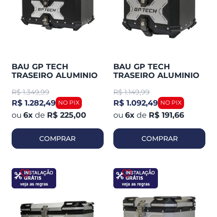
BAU GP TECH
BAU GP TECH
TRASEIRO ALUMINIO
TRASEIRO ALUMINIO
PRETO Y65 LITROS
PRETO Y45 LITROS
R$
1.349,99
R$
1.149,99
R$ 1.282,49
R$ 1.092,49
6
x
de
R$ 225,00
6
x
de
R$ 191,66
COMPRAR
COMPRAR