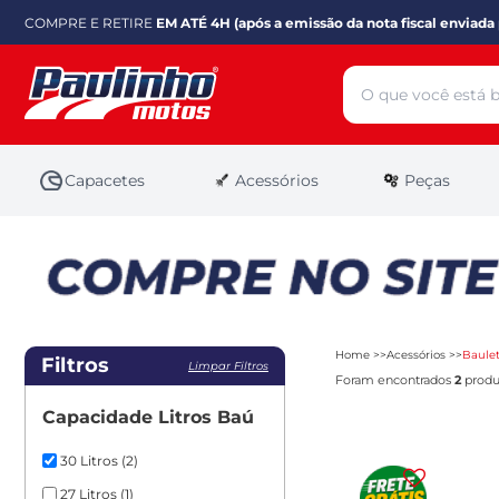
COMPRE E RETIRE
EM ATÉ 4H (após a emissão da nota fiscal enviada 
Capacetes
Acessórios
Peças
Home
Acessórios
Baule
Filtros
Limpar Filtros
Foram encontrados
2
produ
Capacidade Litros Baú
30 Litros
(2)
27 Litros
(1)