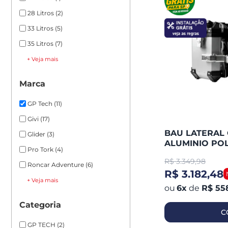
28 Litros
(2)
33 Litros
(5)
35 Litros
(7)
+ Veja mais
Marca
GP Tech
(11)
Givi
(17)
BAU LATERAL 
Glider
(3)
ALUMINIO PO
Pro Tork
(4)
PAR + SUPORT
R$
3.349,98
FUNCIONAL
Roncar Adventure
(6)
R$ 3.182,48
+ Veja mais
6
x
de
R$ 55
Categoria
C
GP TECH
(2)