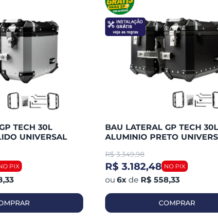
GP TECH 30L
BAU LATERAL GP TECH 30
LIDO UNIVERSAL
ALUMINIO PRETO UNIVERS
E MULTI
+ SUPORTE MULTI FUNCIO
R$
3.349,98
R$ 3.182,48
8,33
6
x
de
R$ 558,33
OMPRAR
COMPRAR