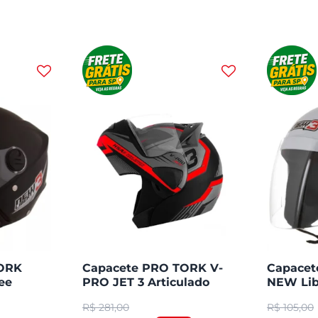
TORK
Capacete PRO TORK V-
Capace
ee
PRO JET 3 Articulado
NEW Lib
Aberto
R$
281,00
R$
105,00