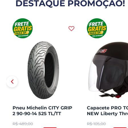
DESTAQUE PROMOÇÃO!
Pneu Michelin CITY GRIP
Capacete PRO 
2 90-90-14 52S TL/TT
NEW Liberty Thr
Honda PCX 150 Dianteiro
Aberto Fosco
R$
489,00
R$
105,00