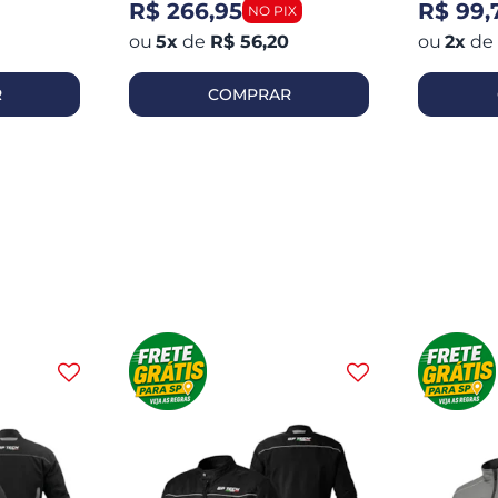
R$ 266,95
R$ 99,
5
x
de
R$ 56,20
2
x
de
R
COMPRAR