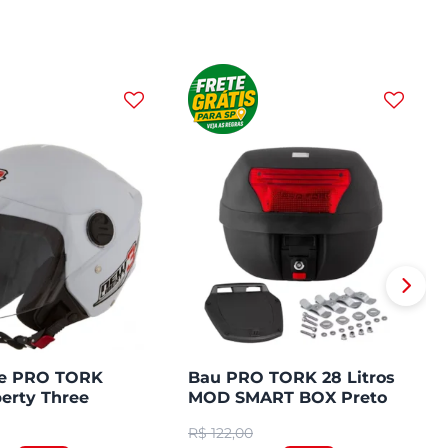
te PRO TORK
Bau PRO TORK 28 Litros
erty Three
MOD SMART BOX Preto
Plástico Lente Vermelha
R$
122,00