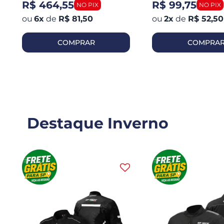
R$ 464,55
R$ 99,75
6
x
de
R$ 81,50
2
x
de
R$ 52,50
COMPRAR
COMPRA
Destaque Inverno