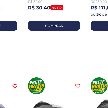
R$
32,00
R$
180,00
R$ 30,40
R$ 171
3
x
de
R
COMPRAR