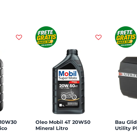
T 10W30
Oleo Mobil 4T 20W50
Bau Glid
ico
Mineral Litro
Utility P