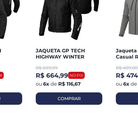
H
JAQUETA GP TECH
Jaqueta
HIGHWAY WINTER
Casual R
R$
699,99
R$
499,00
R$ 664,99
R$ 474
6
x
de
R$ 116,67
6
x
de
R
COMPRAR